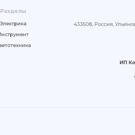
Разделы
Электрика
433508, Россия, Ульяно
Инструмент
ветотехника
ИП К