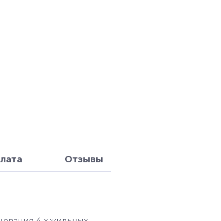
лата
Отзывы
цевания 4-х жильных