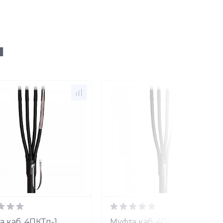
ы
а каб. 4ПКТп-1
Муфта каб. 4ПКТп-1