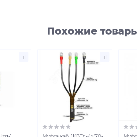
Похожие товар
Нтп-1
Муфта каб. 1КВТп-4х(70-
Муфт