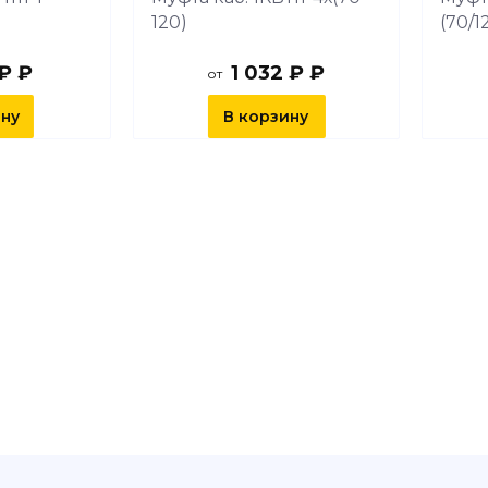
120)
(70/1
 ₽ ₽
1 032 ₽ ₽
от
ину
В корзину