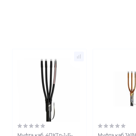
Муфта каб. 4ПКТп-1-Б-
Муфта каб.3КВ