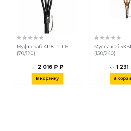
Муфта каб. 4ПКТп-1-Б-
Муфта каб.3КВ
(70/120)
(150/240)
2 016 ₽ ₽
1 231
от
от
В корзину
В корз