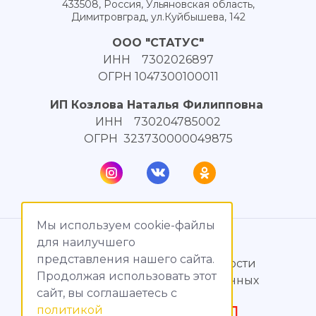
433508, Россия, Ульяновская область,
Димитровград, ул.Куйбышева, 142
ООО "СТАТУС"
ИНН 7302026897
ОГРН 1047300100011
ИП Козлова Наталья Филипповна
ИНН 730204785002
ОГРН 323730000049875
Мы используем cookie-файлы
© МагияТока, 2015 – 2026
для наилучшего
представления нашего сайта.
Политика конфиденциальности
Продолжая использовать этот
Обработка персональных данных
сайт, вы соглашаетесь c
политикой
Создание сайтов