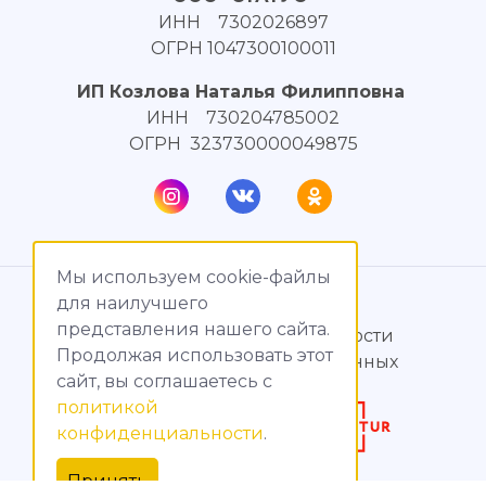
ИНН 7302026897
ОГРН 1047300100011
ИП Козлова Наталья Филипповна
ИНН 730204785002
ОГРН 323730000049875
Мы используем cookie-файлы
© МагияТока, 2015 – 2026
для наилучшего
представления нашего сайта.
Политика конфиденциальности
Продолжая использовать этот
Обработка персональных данных
сайт, вы соглашаетесь c
политикой
Создание сайтов
конфиденциальности
.
Продвижение сайтов
Принять