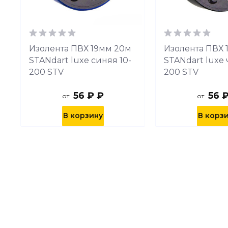
Изолента ПВХ 19мм 20м
Изолента ПВХ 
STANdart luxe синяя 10-
STANdart luxe 
200 STV
200 STV
56 ₽ ₽
56 
от
от
В корзину
В корз