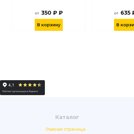
350 ₽ ₽
635 
от
от
В корзину
В корз
Каталог
Главная страница