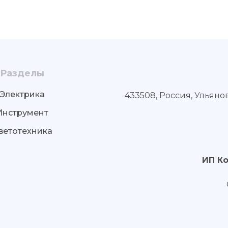
Разделы
Электрика
433508, Россия, Ульяно
Инструмент
ветотехника
ИП К