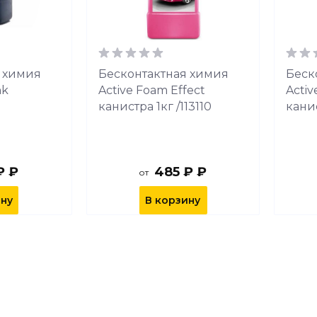
 химия
Бесконтактная химия
Беск
nk
Active Foam Effect
Acti
канистра 1кг /113110
кани
₽ ₽
485 ₽ ₽
от
ину
В корзину