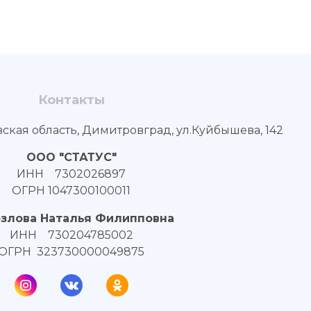
Контакты
вская область, Димитровград, ул.Куйбышева, 142
ООО "СТАТУС"
ИНН 7302026897
ОГРН 1047300100011
озлова Наталья Филипповна
ИНН 730204785002
ОГРН 323730000049875