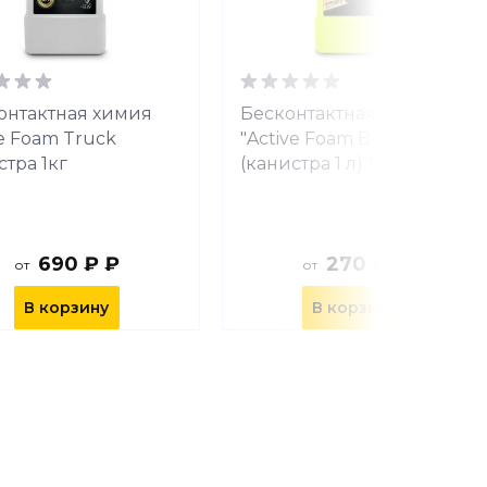
онтактная химия
Бесконтактная химия
ve Foam Truck
"Active Foam Balance"
стра 1кг
(канистра 1 л) 110513
690 ₽ ₽
270 ₽ ₽
от
от
В корзину
В корзину