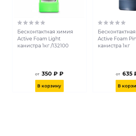
Бесконтактная химия
Бесконтактная
Active Foam Light
Active Foam Pi
канистра 1кг /132100
канистра 1кг
350 ₽ ₽
635 
от
от
В корзину
В корз