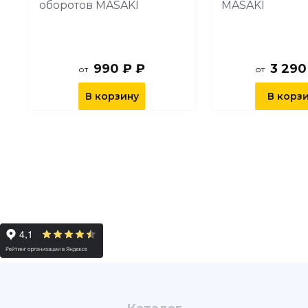
оборотов MASAKI
MASAKI
990 ₽ ₽
3 290
от
от
В корзину
В корз