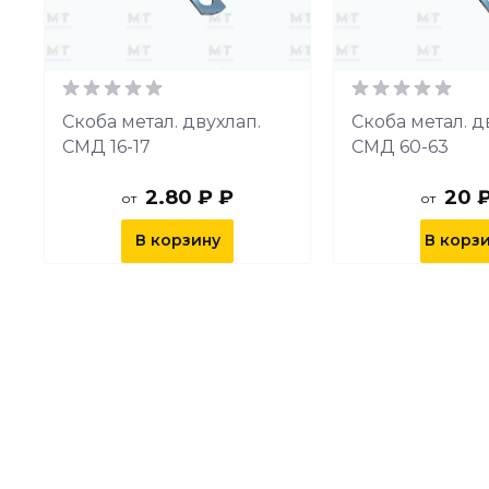
Скоба метал. двухлап.
Скоба метал. д
СМД 16-17
СМД 60-63
2.80 ₽ ₽
20 
от
от
В корзину
В корз