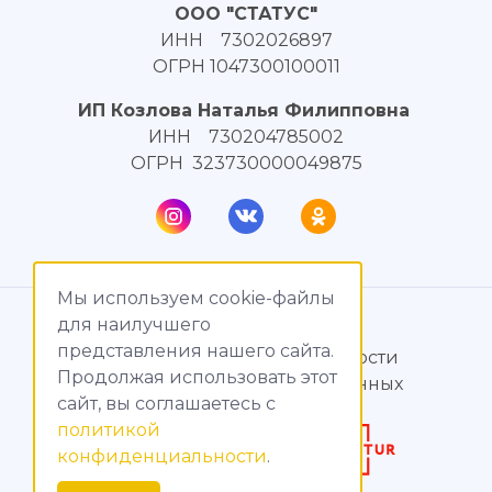
ООО "СТАТУС"
ИНН 7302026897
ОГРН 1047300100011
ИП Козлова Наталья Филипповна
ИНН 730204785002
ОГРН 323730000049875
Мы используем cookie-файлы
© МагияТока, 2015 – 2026
для наилучшего
представления нашего сайта.
Политика конфиденциальности
Продолжая использовать этот
Обработка персональных данных
сайт, вы соглашаетесь c
политикой
Создание сайтов
конфиденциальности
.
Продвижение сайтов