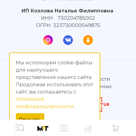
ИП Козлова Наталья Филипповна
ИНН 730204785002
ОГРН 323730000049875
Мы используем cookie-файлы
© МагияТока, 2015 – 2026
для наилучшего
представления нашего сайта.
Политика конфиденциальности
Продолжая использовать этот
Обработка персональных данных
сайт, вы соглашаетесь c
политикой
Создание сайтов
конфиденциальности
.
Продвижение сайтов
Принять