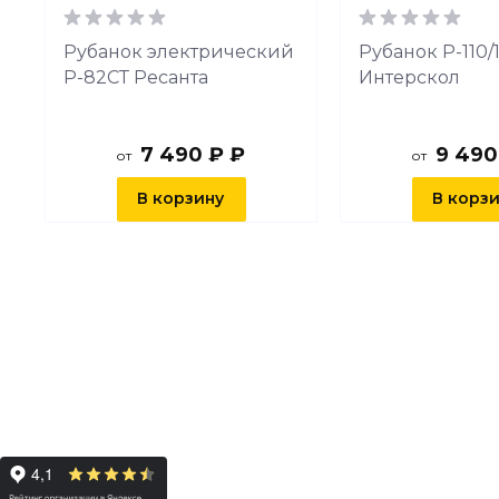
Рубанок электрический
Рубанок Р-110/
Р-82СТ Ресанта
Интерскол
7 490 ₽ ₽
9 490
от
от
В корзину
В корз