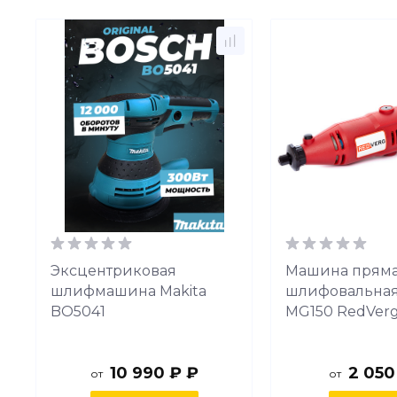
Эксцентриковая
Машина прям
шлифмашина Makita
шлифовальная
BO5041
МG150 RedVer
10 990 ₽ ₽
2 050
от
от