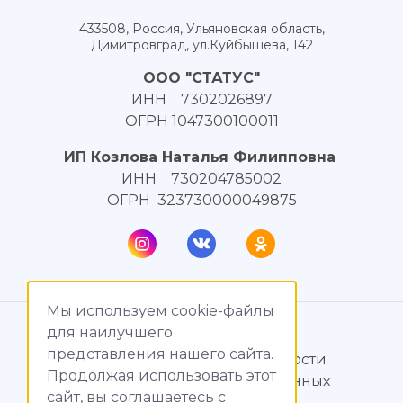
433508, Россия, Ульяновская область,
Димитровград, ул.Куйбышева, 142
ООО "СТАТУС"
ИНН 7302026897
ОГРН 1047300100011
ИП Козлова Наталья Филипповна
ИНН 730204785002
ОГРН 323730000049875
Мы используем cookie-файлы
© МагияТока, 2015 – 2026
для наилучшего
представления нашего сайта.
Политика конфиденциальности
Продолжая использовать этот
Обработка персональных данных
сайт, вы соглашаетесь c