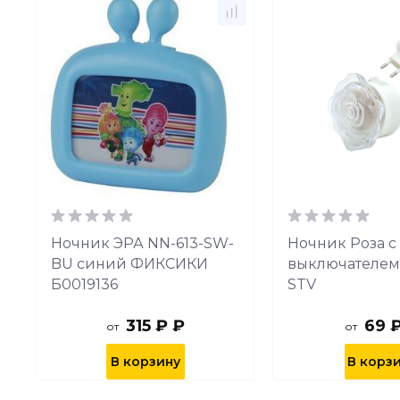
-
Ночник ЭРА NN-613-SW-
Ночник Роза с
BU синий ФИКСИКИ
выключателем 
Б0019136
STV
315 ₽ ₽
69 
от
от
В корзину
В корз