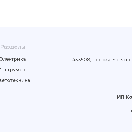
Разделы
Электрика
433508, Россия, Ульяно
Инструмент
ветотехника
ИП К