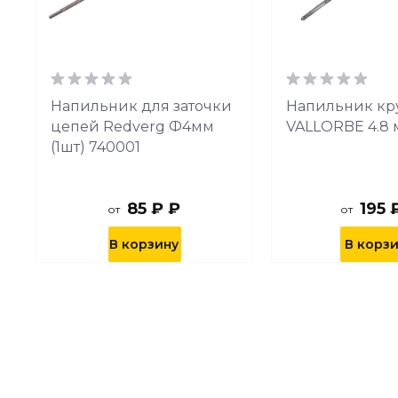
Напильник для заточки
Напильник кр
цепей Redverg Ф4мм
VALLORBE 4.8 
(1шт) 740001
85 ₽ ₽
195 
от
от
В корзину
В корз