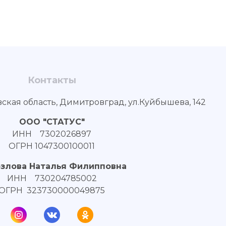
Контакты
вская область, Димитровград, ул.Куйбышева, 142
ООО "СТАТУС"
ИНН 7302026897
ОГРН 1047300100011
озлова Наталья Филипповна
ИНН 730204785002
ОГРН 323730000049875