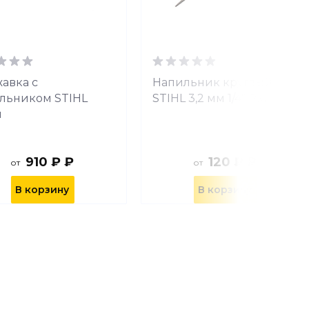
авка с
Напильник круглый
льником STIHL
STIHL 3,2 мм 1/4" РМ
м
910 ₽ ₽
120 ₽ ₽
от
от
В корзину
В корзину