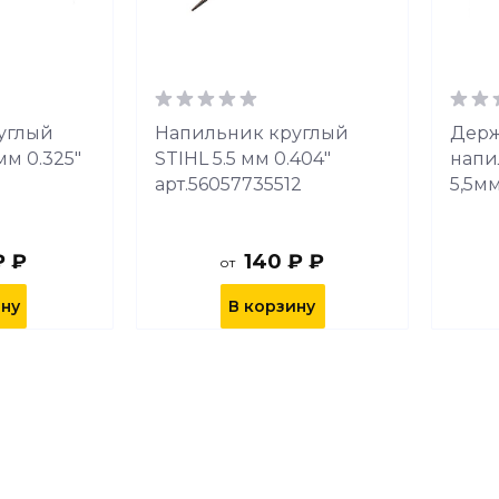
углый
Напильник круглый
Держ
мм 0.325"
STIHL 5.5 мм 0.404"
напи
арт.56057735512
5,5м
₽ ₽
140 ₽ ₽
от
ину
В корзину