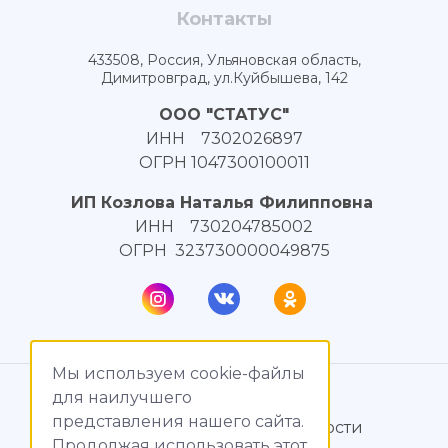
Контакты
433508, Россия, Ульяновская область,
Димитровград, ул.Куйбышева, 142
ООО "СТАТУС"
ИНН 7302026897
ОГРН 1047300100011
ИП Козлова Наталья Филипповна
ИНН 730204785002
ОГРН 323730000049875
Мы используем cookie-файлы
© МагияТока, 2015 – 2026
для наилучшего
представления нашего сайта.
Политика конфиденциальности
Продолжая использовать этот