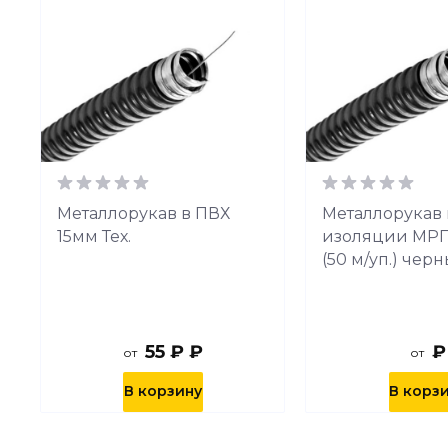
Металлорукав в ПВХ
Металлорукав 
15мм Тех.
изоляции МРП
(50 м/уп.) чер
55 ₽ ₽
₽
от
от
В корзину
В корз