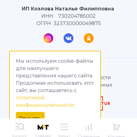
ИП Козлова Наталья Филипповна
ИНН 730204785002
ОГРН 323730000049875
Мы используем cookie-файлы
© МагияТока, 2015 – 2026
для наилучшего
представления нашего сайта.
Политика конфиденциальности
Продолжая использовать этот
Обработка персональных данных
сайт, вы соглашаетесь c
политикой
Создание сайтов
конфиденциальности
.
Продвижение сайтов
Принять
Главная
Меню
Каталог
Корзина
Сравнение