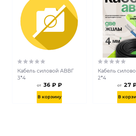
н
Кабель силовой АВВГ
Кабель силов
3*4
2*4
36 ₽ ₽
27 
от
от
В корзину
В корз