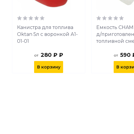
Канистра для топлива
Емкость CHAM
Oktan 5л с воронкой А1-
д/приготовле
01-01
топливной сме
280 ₽ ₽
590 
от
от
В корзину
В корз