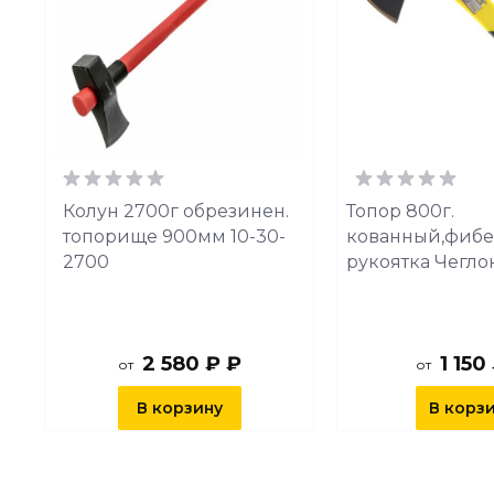
с
Колун 2700г обрезинен.
Топор 800г.
топорище 900мм 10-30-
кованный,фибе
2700
рукоятка Чеглок
2 580 ₽ ₽
1 150
от
от
В корзину
В корз