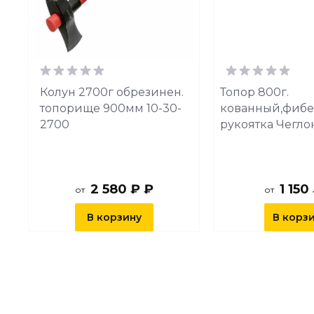
с
Колун 2700г обрезинен.
Топор 800г.
топорище 900мм 10-30-
кованный,фибе
2700
рукоятка Чеглок
2 580 ₽ ₽
1 150
от
от
В корзину
В корз