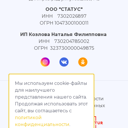
ООО "СТАТУС"
ИНН 7302026897
ОГРН 1047300100011
ИП Козлова Наталья Филипповна
ИНН 730204785002
ОГРН 323730000049875
Мы используем cookie-файлы
© МагияТока, 2015 – 2026
для наилучшего
представления нашего сайта.
Политика конфиденциальности
Продолжая использовать этот
Обработка персональных данных
сайт, вы соглашаетесь c
политикой
Создание сайтов
конфиденциальности
.
Продвижение сайтов