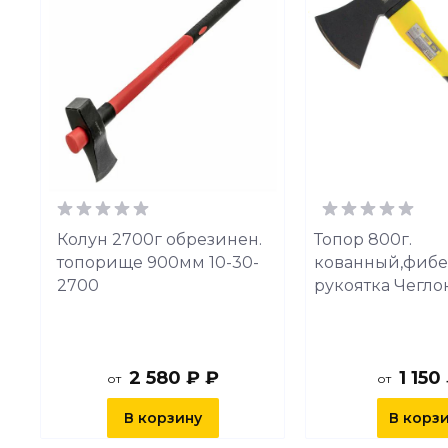
с
Колун 2700г обрезинен.
Топор 800г.
топорище 900мм 10-30-
кованный,фибе
2700
рукоятка Чеглок
2 580 ₽ ₽
1 150
от
от
В корзину
В корз