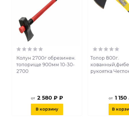
с
Колун 2700г обрезинен.
Топор 800г.
топорище 900мм 10-30-
кованный,фибе
2700
рукоятка Чеглок
2 580 ₽ ₽
1 150
от
от
В корзину
В корз