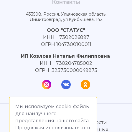
Контакты
433508, Россия, Ульяновская область,
Димитровград, ул.Куйбышева, 142
ООО "СТАТУС"
ИНН 7302026897
ОГРН 1047300100011
ИП Козлова Наталья Филипповна
ИНН 730204785002
ОГРН 323730000049875
Мы используем cookie-файлы
© МагияТока, 2015 – 2026
для наилучшего
представления нашего сайта.
Политика конфиденциальности
Продолжая использовать этот
Обработка персональных данных