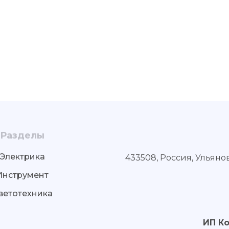
Разделы
Электрика
433508, Россия, Ульяно
Инструмент
ветотехника
ИП К