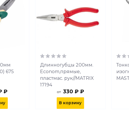
00мм
Длинногубцы 200мм.
Тонк
0) 675
Econom,прямые,
изог
пластмас. рук//MATRIX
MAST
17194
₽ ₽
330 ₽ ₽
от
ину
В корзину