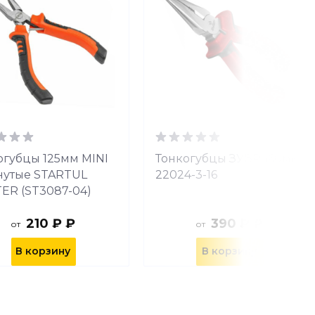
огубцы 125мм MINI
Тонкогубцы ЗУБР 160мм
нутые STARTUL
22024-3-16
ER (ST3087-04)
210 ₽ ₽
390 ₽ ₽
от
от
В корзину
В корзину