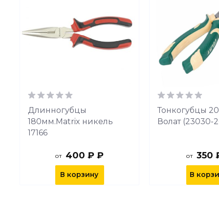
Длинногубцы
Тонкогубцы 2
180мм.Matrix никель
Волат (23030-2
17166
400 ₽ ₽
350 
от
от
В корзину
В корз