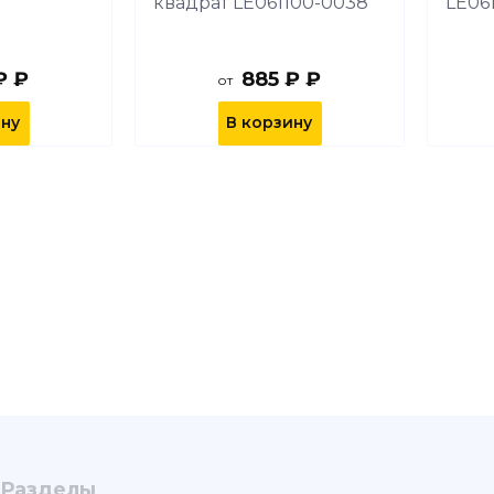
квадрат LE061100-0038
LE06
₽ ₽
885 ₽ ₽
от
ину
В корзину
Разделы