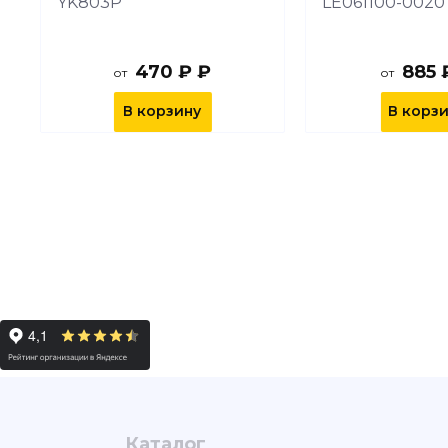
YK803P
LE061100-0020
470 ₽ ₽
885 
от
от
В корзину
В корз
Каталог