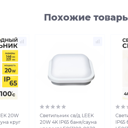
Похожие товар
EEK 20W
Светильник св/д LEEK
Свет
ауна круг
20W 4K IP65 баня/сауна
IP65 