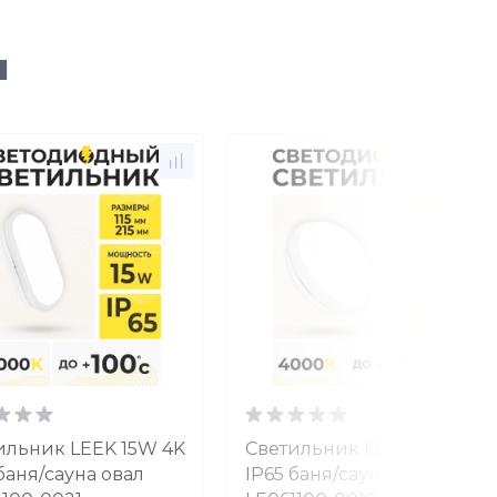
ы
ильник LEEK 15W 4K
Светильник LEEK 15W 4K
баня/сауна овал
IP65 баня/сауна круг