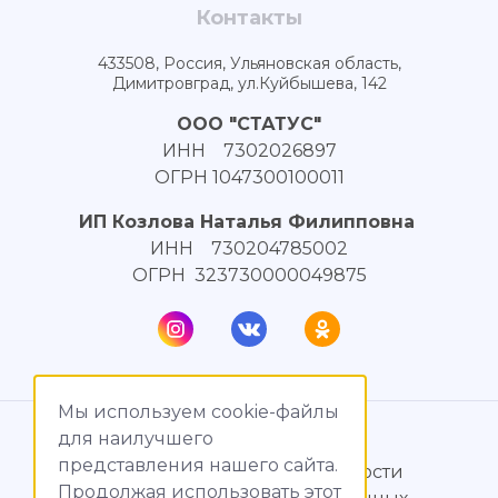
Контакты
433508, Россия, Ульяновская область,
Димитровград, ул.Куйбышева, 142
ООО "СТАТУС"
ИНН 7302026897
ОГРН 1047300100011
ИП Козлова Наталья Филипповна
ИНН 730204785002
ОГРН 323730000049875
Мы используем cookie-файлы
© МагияТока, 2015 – 2026
для наилучшего
представления нашего сайта.
Политика конфиденциальности
Продолжая использовать этот