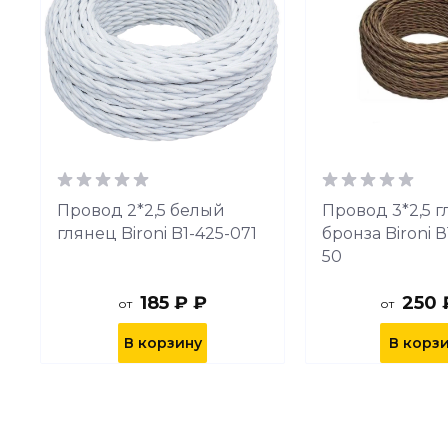
Провод 2*2,5 белый
Провод 3*2,5 
глянец Bironi B1-425-071
бронза Bironi В
50
185 ₽ ₽
250 
от
от
В корзину
В корз