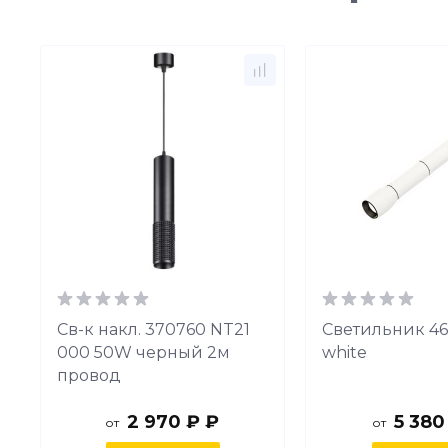
Св-к накл. 370760 NT21
Светильник 46
000 50W черный 2м
white
провод
2 970 ₽ ₽
5 380
от
от