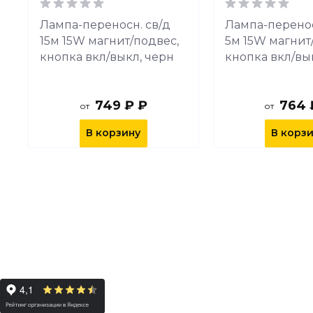
Лампа-переносн. св/д
Лампа-перенос
15м 15W магнит/подвес,
5м 15W магнит
кнопка вкл/выкл, черн
кнопка вкл/вы
749 ₽ ₽
764 
от
от
В корзину
В корз