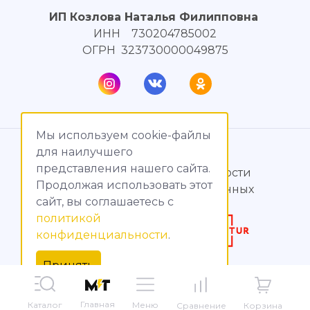
ИП Козлова Наталья Филипповна
ИНН 730204785002
ОГРН 323730000049875
Мы используем cookie-файлы
© МагияТока, 2015 – 2026
для наилучшего
представления нашего сайта.
Политика конфиденциальности
Продолжая использовать этот
Обработка персональных данных
сайт, вы соглашаетесь c
политикой
Создание сайтов
конфиденциальности
.
Продвижение сайтов
Принять
Главная
Меню
Каталог
Корзина
Сравнение