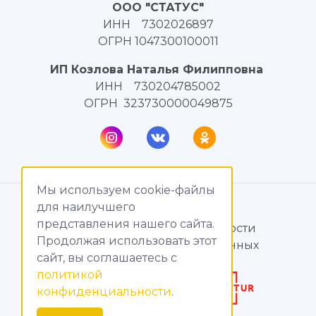
ООО "СТАТУС"
ИНН 7302026897
ОГРН 1047300100011
ИП Козлова Наталья Филипповна
ИНН 730204785002
ОГРН 323730000049875
Мы используем cookie-файлы
© МагияТока, 2015 – 2026
для наилучшего
представления нашего сайта.
Политика конфиденциальности
Продолжая использовать этот
Обработка персональных данных
сайт, вы соглашаетесь c
политикой
Создание сайтов
конфиденциальности
.
Продвижение сайтов