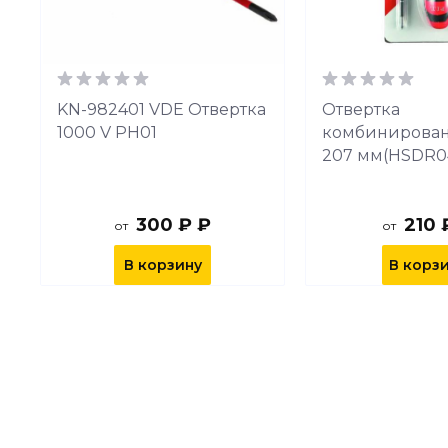
KN-982401 VDE Отвертка
Отвертка
1000 V РН01
комбинированн
207 мм(HSDR04
300 ₽ ₽
210 
от
от
В корзину
В корз