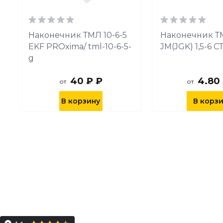
Наконечник ТМЛ 10-6-5
Наконечник Т
EKF PROxima/ tml-10-6-5-
JM(JGK) 1,5-6 С
g
40 ₽ ₽
4.80
от
от
В корзину
В корз