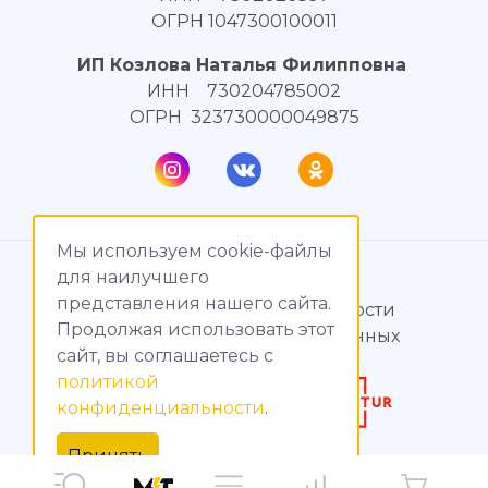
ОГРН 1047300100011
ИП Козлова Наталья Филипповна
ИНН 730204785002
ОГРН 323730000049875
Мы используем cookie-файлы
© МагияТока, 2015 – 2026
для наилучшего
представления нашего сайта.
Политика конфиденциальности
Продолжая использовать этот
Обработка персональных данных
сайт, вы соглашаетесь c
политикой
Создание сайтов
конфиденциальности
.
Продвижение сайтов
Принять