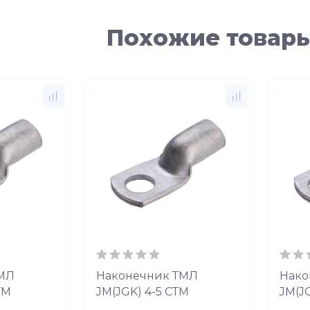
Похожие товар
ТМЛ
Наконечник ТМЛ
Нако
ТМ
JM(JGK) 4-5 СТМ
JM(JG