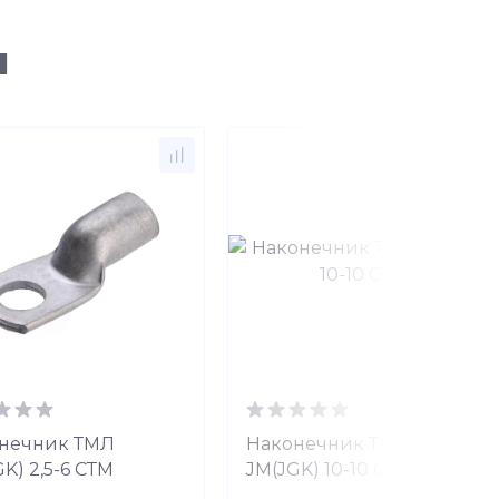
ы
нечник ТМЛ
Наконечник ТМЛ
K) 2,5-6 СТМ
JM(JGK) 10-10 СТМ