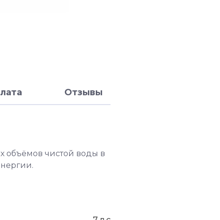
лата
Отзывы
х объёмов чистой воды в
энергии.
7 л.с