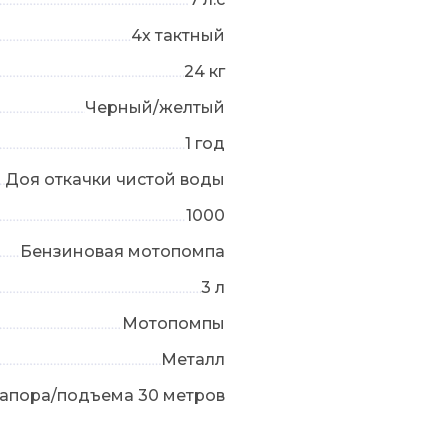
4х тактный
24 кг
Черный/желтый
1 год
Доя откачки чистой воды
1000
Бензиновая мотопомпа
3 л
Мотопомпы
Металл
апора/подъема 30 метров