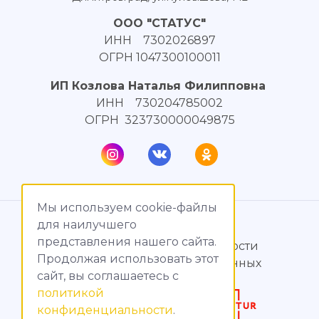
ООО "СТАТУС"
ИНН 7302026897
ОГРН 1047300100011
ИП Козлова Наталья Филипповна
ИНН 730204785002
ОГРН 323730000049875
Мы используем cookie-файлы
© МагияТока, 2015 – 2026
для наилучшего
представления нашего сайта.
Политика конфиденциальности
Продолжая использовать этот
Обработка персональных данных
сайт, вы соглашаетесь c
политикой
Создание сайтов
конфиденциальности
.
Продвижение сайтов