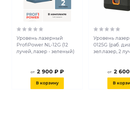
Уровень лазерный
Уровень лазер
ProfiPower NL-12G (12
0125G (раб. ди
лучей, лазер - зеленый)
зел.лазер, 2 лу
2 900 ₽ ₽
2 600
от
от
В корзину
В корз