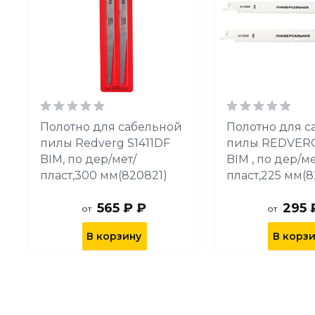
Полотно для сабельной
Полотно для с
пилы Redverg S1411DF
пилы REDVERG
BIM, по дер/мет/
BIM , по дер/ме
пласт,300 мм(820821)
пласт,225 мм(8
565 ₽ ₽
295 
от
от
В корзину
В корз