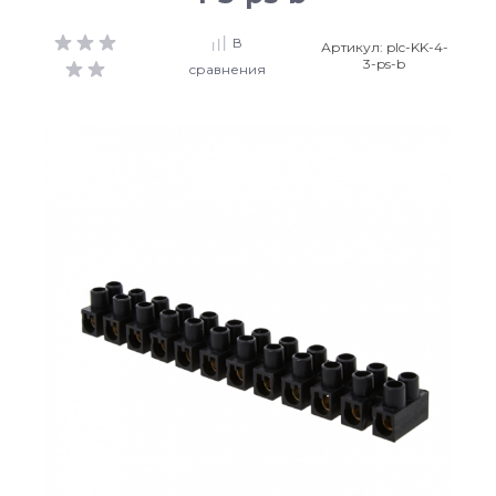
В
Артикул:
plc-KK-4-
3-ps-b
сравнения