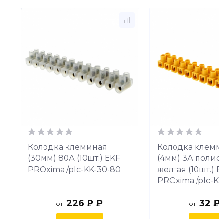
Колодка клеммная
Колодка клем
(30мм) 80А (10шт.) EKF
(4мм) 3А поли
PROxima /plc-KK-30-80
желтая (10шт.)
PROxima /plc-K
226 ₽ ₽
32 
от
от