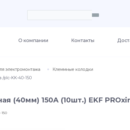
О компании
Контакты
Дост
ля электромонтажа
Клеммные колодки
 /plc-KK-40-150
я (40мм) 150А (10шт.) EKF PROxim
-150