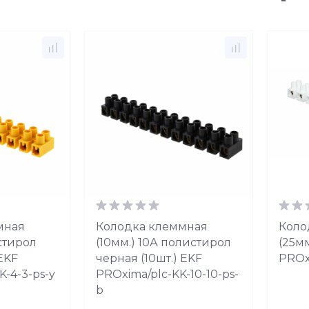
мная
Колодка клеммная
Коло
стирол
(10мм.) 10А полистирол
(25мм
 EKF
черная (10шт.) EKF
PROx
K-4-3-ps-y
PROxima/plc-KK-10-10-ps-
b