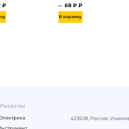
₽ ₽
68 ₽ ₽
от
ину
В корзину
Разделы
Электрика
433508, Россия, Ульяно
Инструмент