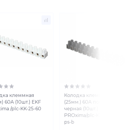
дка клеммная
Колодка клеммная
) 60А (10шт.) EKF
(25мм.) 60А полистирол
ima /plc-KK-25-60
черная (10шт.) EKF
PROxima/plc-KK-25-60-
ps-b