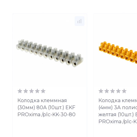
Колодка клеммная
Колодка клем
(30мм) 80А (10шт.) EKF
(4мм) 3А поли
PROxima /plc-KK-30-80
желтая (10шт.)
PROxima /plc-K