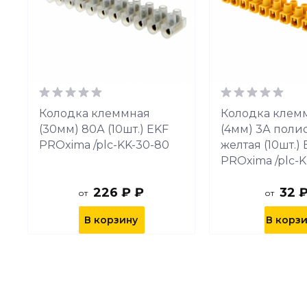
Колодка клеммная
Колодка клем
(30мм) 80А (10шт.) EKF
(4мм) 3А поли
PROxima /plc-KK-30-80
желтая (10шт.)
PROxima /plc-K
226 ₽ ₽
32 
от
от
В корзину
В корз