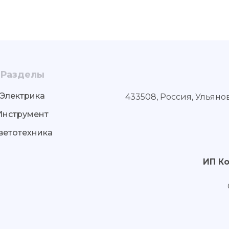
Разделы
Электрика
433508, Россия, Ульяно
Инструмент
ветотехника
ИП К