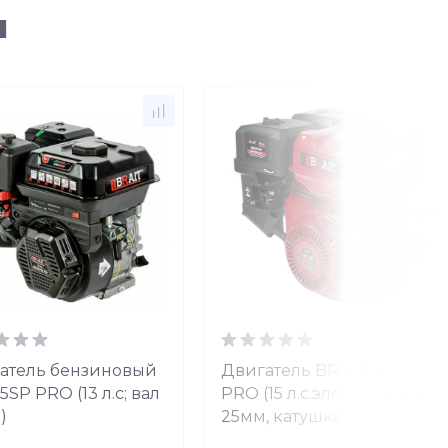
ы
атель бензиновый
Двигатель BR421PE(7A)
SP PRO (13 л.с; вал
PRO (15 л.с.элект.стартер,
)
25мм, катушка 7А)