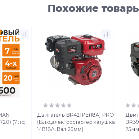
Похожие товар
MAN
Двигатель BR421PE(18A) PRO
Двиг
0) (7 лс;
(15л.с.,электростартер,катушка
BR395
14В18А, Вал 25мм)
25мм