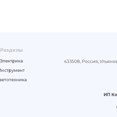
Разделы
Электрика
433508, Россия, Ульяно
Инструмент
ветотехника
ИП К