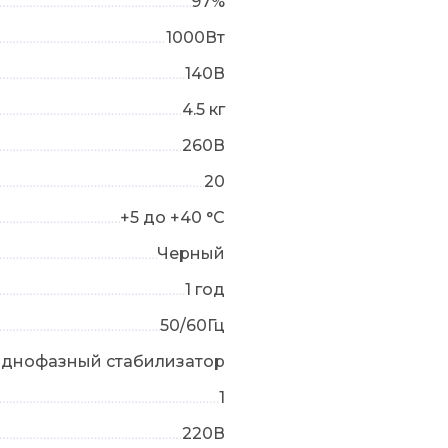
97%
1000Вт
140В
4.5 кг
260В
20
+5 до +40 °С
Черный
1 год
50/60Гц
днофазный стабилизатор
1
220В