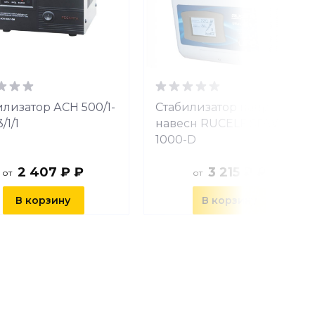
илизатор АСН 500/1-
Стабилизатор напр
/1/1
навесн RUCELF SDW-
1000-D
2 407 ₽ ₽
3 215 ₽ ₽
от
от
В корзину
В корзину