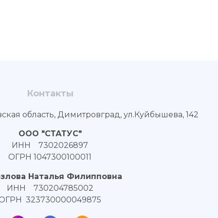
Контакты
вская область, Димитровград, ул.Куйбышева, 142
ООО "СТАТУС"
ИНН 7302026897
ОГРН 1047300100011
озлова Наталья Филипповна
ИНН 730204785002
ОГРН 323730000049875