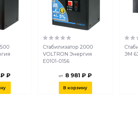
1500
Стабилизатор 2000
Стаб
ргия
VOLTRON Энергия
ЭМ 63
Е0101-0156
 ₽ ₽
8 981 ₽ ₽
от
ину
В корзину